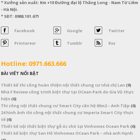
* Xưởng sản xuất: Km +10 Đường đại lộ Thăng Long - Nam Từ Liêm
- Hà Nội.
* SĐT: 0988.101.671
Facebook
Google
Twitter
Printeresr
Tumblr
Rss
Hotline: 0971.663.666
BÀI VIẾT NỔI BẬT
Thiết kế thi công hoàn thiện nội thất chung cư nhà chị Lan
(9)
Nhà F Review công trình biệt thự tại OCean Park do Gia Vũ thực
hiện
(6)
Thi công nội thất chung cư Smart City căn hộ 65m2 – Anh Tiệp
(6)
24 hình ảnh thi công nội thất chung cư Imperia Smart City thực
tế
(6)
Thiết kế nội thất biệt thự gỗ óc chó tại Vinhomes Ocean Park
(6)
Thiết kế biệt thự San Hô Vinhomes OCean Park – nhà anh Hạnh