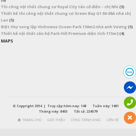
(6)
Thi công nội thất chung cư Royal City tân cổ điển – chị Nhi
(5)
Thiết kế thi công nội thất chung cư Green Bay G1 06-08A nhà chị
Lan
(5)
Biệt thự song lập Vinhomes Ocean Park 150m2 nhà anh Vương
(5)
Thiết kế nội thất căn hộ Park Hill Premium diện tích 115m2
(4)
MAPS
© Copyright 2014 | Truy cập hôm nay: 148 Tuần này: 1481
Tháng này: 8455 Tất cả: 224579
TRANG CHỦ
GIỚI THIỆU
CÔNG TRÌNH KHÁC
LIÊN HỆ