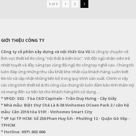
3 of 3
1
2
3
GIỚI THIỆU CÔNG TY
Công ty cổ phần xây dựng và nội thất Gia Vũ
là công ty chuyên về
lĩnh vực thiết kế thi công "nội thất & kiến trúc". Với đội ngũ nhân viên trẻ
nhiệt huyết và đầy sáng tạo cùng đội ngũ thi công tay nghề cao. Chúng tôi
luôn đáp ứng những nhu cầu khắt khe nhất của khách hàng. Luôn biết
tìm tòi và cập nhật những tiến bộ trong quy trình sản xuất. Chính vì vậy
các công trình thiết kế & thi công của chúng tôi luôn đảm bảo tính thẩm mỹ
và mang đến sự tiện lợi cho khách hàng khi sử dụng .…
* VPGD: S02 - Tòa C6 D'Capitale - Trần Duy Hưng - Cầy Giấy
* Nhà mẫu: Biệt thự Chà Là 8-38 Vinhomes OCean Park 2 / căn hộ
mẫu: Căn 2316 tòa S101 - Vinhomes Smart City
* VP tại TP HCM: Số 256 Phan Huy Ích - Phường 12 - Quận Gò Vấp -
TPHCM
* Hotline: 0971.663.666