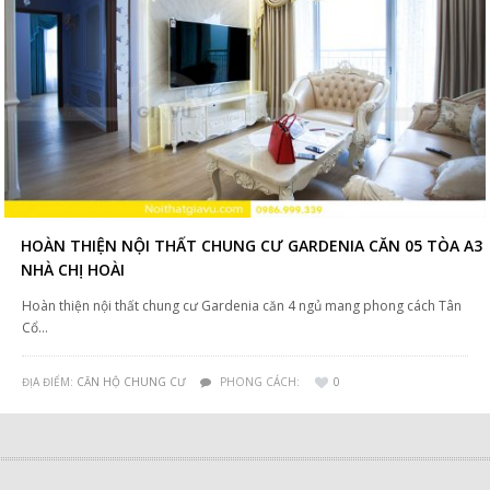
HOÀN THIỆN NỘI THẤT CHUNG CƯ GARDENIA CĂN 05 TÒA A3
NHÀ CHỊ HOÀI
Hoàn thiện nội thất chung cư Gardenia căn 4 ngủ mang phong cách Tân
Cổ…
ĐỊA ĐIỂM:
CĂN HỘ CHUNG CƯ
PHONG CÁCH:
0