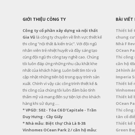
GIỚI THIỆU CÔNG TY
BÀI VIẾT
Công ty cổ phần xây dựng và nội thất
Thiết kế 
Gia Vũ
là công ty chuyên về lĩnh vực thiết kế
chung cư 
thi công "nội thất & kiến trúc". Với đội ngũ
Nhà F Rev
nhân viên trẻ nhiệt huyết và đầy sáng tạo
OCean Par
cùng đội ngũ thi công tay nghề cao. Chúng
Thi công 
tôi luôn đáp ứng những nhu cầu khắt khe
căn hộ 65
nhất của khách hàng. Luôn biết tìm tòi và
24 hình ả
cập nhật những tiến bộ trong quy trình sản
Imperia S
xuất. Chính vì vậy các công trình thiết kế &
Thiết kế 
thi công của chúng tôi luôn đảm bảo tính
Vinhomes
thẩm mỹ và mang đến sự tiện lợi cho khách
Thiết kế
hàng khi sử dụng .…
OCean Pa
* VPGD: S02 - Tòa C6 D'Capitale - Trần
Thi công 
Duy Hưng - Cầy Giấy
tân cổ điể
* Nhà mẫu: Biệt thự Chà Là 8-38
Thiết kế 
Vinhomes OCean Park 2 / căn hộ mẫu:
Green Bay