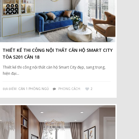
THIẾT KẾ THI CÔNG NỘI THẤT CĂN HỘ SMART CITY
TÒA S201 CĂN 18
Thiết kế thi công nội thất căn hộ Smart City đẹp, sang trọng,
hiện đại…
ĐỊA ĐIỂM:
CĂN 1 PHÒNG NGỦ
PHONG CÁCH:
2