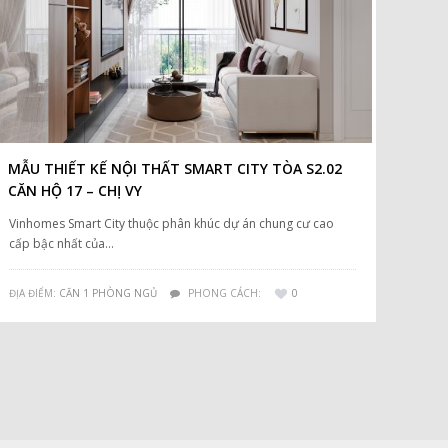
MẪU THIẾT KẾ NỘI THẤT SMART CITY TÒA S2.02
CĂN HỘ 17 – CHỊ VY
Vinhomes Smart City thuộc phân khúc dự án chung cư cao
cấp bậc nhất của…
ĐỊA ĐIỂM:
CĂN 1 PHÒNG NGỦ
PHONG CÁCH:
0