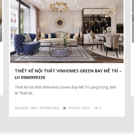
THIẾT KẾ NỘI THẤT VINHOMES GREEN BAY MỄ TRÌ –
LH 0986999339
Thiết kế nội thất Vinhomes Green Bay Mễ Trì sang trọng, tinh
tế Thiết kế…
ĐỊA ĐIỂM:
CĂN 1 PHÒNG NGỦ
PHONG CÁCH:
0