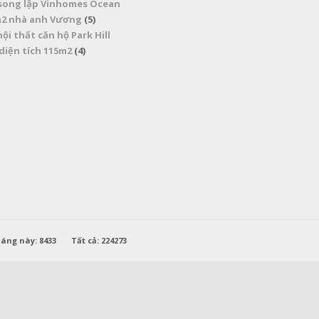
 song lập Vinhomes Ocean
m2 nhà anh Vương
(5)
nội thất căn hộ Park Hill
diện tích 115m2
(4)
áng này: 8433 Tất cả: 224273