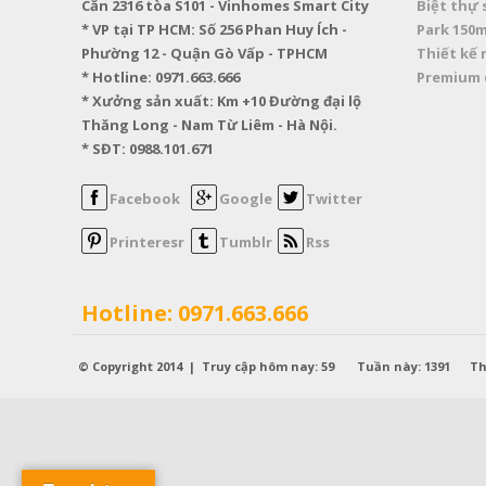
Căn 2316 tòa S101 - Vinhomes Smart City
Biệt thự
* VP tại TP HCM: Số 256 Phan Huy Ích -
Park 150
Phường 12 - Quận Gò Vấp - TPHCM
Thiết kế 
* Hotline: 0971.663.666
Premium 
* Xưởng sản xuất: Km +10 Đường đại lộ
Thăng Long - Nam Từ Liêm - Hà Nội.
* SĐT: 0988.101.671
Facebook
Google
Twitter
Printeresr
Tumblr
Rss
Hotline: 0971.663.666
© Copyright 2014 | Truy cập hôm nay: 59 Tuần này: 1391 Th