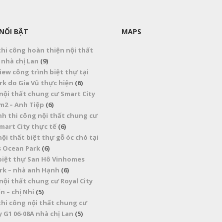
 NỔI BẬT
MAPS
thi công hoàn thiện nội thất
nhà chị Lan
(9)
iew công trình biệt thự tại
k do Gia Vũ thực hiện
(6)
nội thất chung cư Smart City
m2 – Anh Tiệp
(6)
nh thi công nội thất chung cư
mart City thực tế
(6)
nội thất biệt thự gỗ óc chó tại
 Ocean Park
(6)
 biệt thự San Hô Vinhomes
rk – nhà anh Hạnh
(6)
nội thất chung cư Royal City
n – chị Nhi
(5)
thi công nội thất chung cư
 G1 06-08A nhà chị Lan
(5)