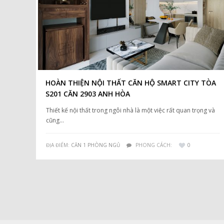
HOÀN THIỆN NỘI THẤT CĂN HỘ SMART CITY TÒA
S201 CĂN 2903 ANH HÒA
Thiết kế nội thất trong ngôi nhà là một việc rất quan trọng và
cũng…
ĐỊA ĐIỂM:
CĂN 1 PHÒNG NGỦ
PHONG CÁCH:
0