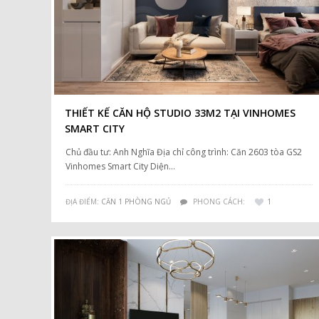
THIẾT KẾ CĂN HỘ STUDIO 33M2 TẠI VINHOMES
SMART CITY
Chủ đầu tư: Anh Nghĩa Địa chỉ công trình: Căn 2603 tòa GS2
Vinhomes Smart City Diện…
ĐỊA ĐIỂM:
CĂN 1 PHÒNG NGỦ
PHONG CÁCH:
1